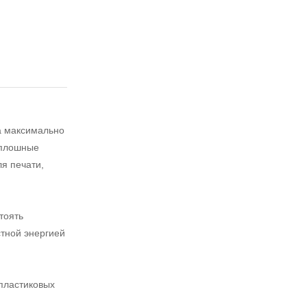
а максимально
сплошные
я печати,
тоять
стной энергией
пластиковых