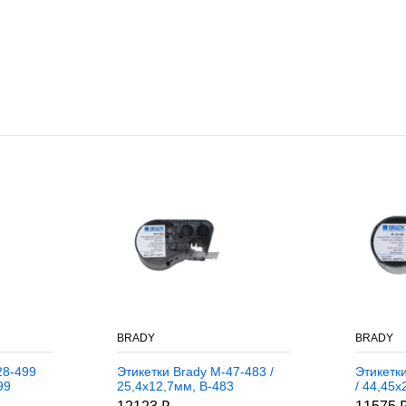
BRADY
BRADY
28-499
Этикетки Brady M-47-483 /
Этикетк
99
25,4x12,7мм, B-483
/ 44,45x