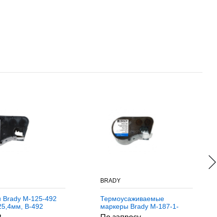
BRADY
и Brady M-125-492
Термоусаживаемые
25,4мм, B-492
маркеры Brady M-187-1-
342, 25,78 * 8,5 мм, белые,