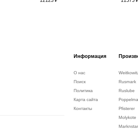
12123 ₽
11575 
Информация
Произв
О нас
Weitkowit
Поиск
Rusmark
Политика
Ruslube
Карта сайта
Poppelm
Контакты
Pfisterer
Molykote
Marknst
Justrite