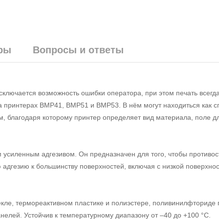
ры
Вопросы и ответы
ключается возможность ошибки оператора, при этом печать всегд
на принтерах BMP41, BMP51 и BMP53. В нём могут находиться как 
м, благодаря которому принтер определяет вид материала, поле дл
усиленным адгезивом. Он предназначен для того, чтобы противос
адгезию к большинству поверхностей, включая с низкой поверхно
кле, термореактивном пластике и полиэстере, поливинилфториде 
нелей. Устойчив к температурному диапазону от –40 до +100 °С.