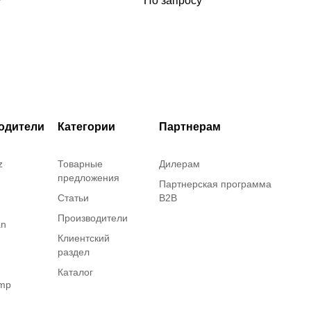
₽
По запросу
печать чернаяым, диаметр
3,8 мм, в картриджи 80 шт.
(BMP51/53)
одители
Категории
Партнерам
z
Товарные
Дилерам
предложения
Партнерская программа
Статьи
B2B
Производители
an
Клиентский
раздел
Каталог
amp