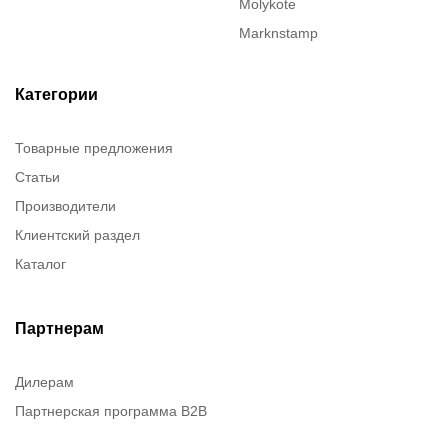
Molykote
Marknstamp
Justrite
ITT Cannon
Категории
Intercable
Товарные предложения
Dow Corning
Статьи
Denios
Производители
Chester Molecular
Клиентский раздел
Chester molecular
Каталог
Canon
Brady
Birkosit
Партнерам
Дилерам
Партнерская программа B2B