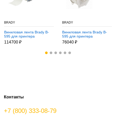
BRADY
BRADY
Виниловая лента Brady B-
Виниловая лента Brady B-
595 для принтера
595 для принтера
Globalmark, прозрачная,
Globalmark, прозрачная, 57
114700 ₽
76040 ₽
100 мм * 30 м
мм * 30 м
Контакты
+7 (800) 333-08-79