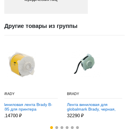
Другие товары из группы
BRADY
BRADY
а Brady B-
Лента виниловая для
Виниловая лент
ра
globalmark Brady, черная,
595 для принте
тая, 100
13x30000 мм, b-595 / B-595
Globalmark, ор
32290 ₽
114700 ₽
13 мм.
100 мм * 30 м