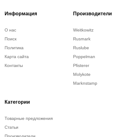
Информация
Производители
О нас
Weitkowitz
Поиск
Rusmark
Политика
Ruslube
Карта сайта
Poppelman
Контакты
Pfisterer
Molykote
Marknstamp
Justrite
ITT Cannon
Категории
Intercable
Товарные предложения
Dow Corning
Статьи
Denios
Производители
Chester Molecular